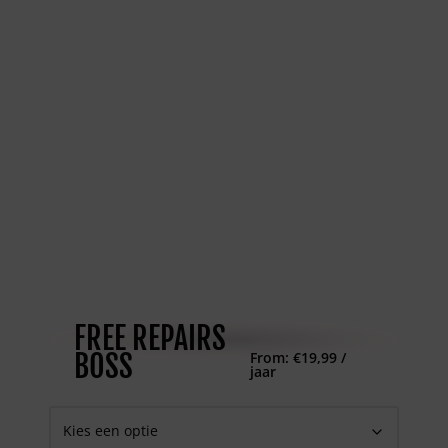
FREE REPAIRS
BOSS
From:
€
19,99
/
jaar