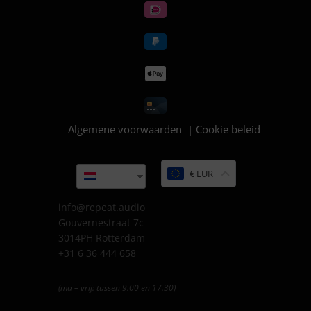
Algemene voorwaarden
|
Cookie beleid
€ EUR
Dutch
info@repeat.audio
Gouvernestraat 7c
3014PH Rotterdam
+31 6 36 444 658
(ma – vrij: tussen 9.00 en 17.30)