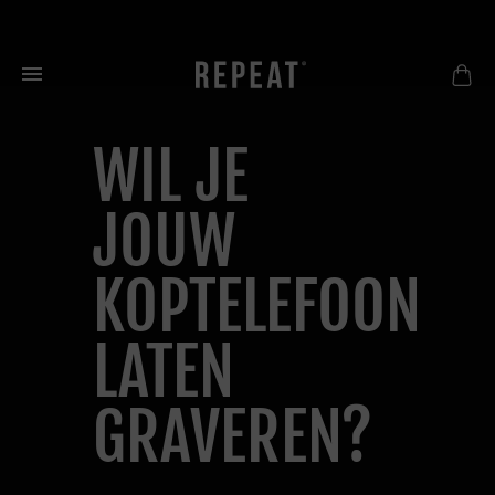
Meteen
naar
de
inhoud
WIL JE
JOUW
KOPTELEFOON
LATEN
GRAVEREN?